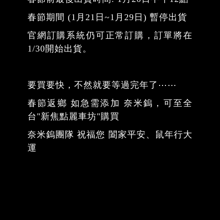
春節期間 (1月21日~1月29日) 暫停出貨
官網訂購系統仍可正常訂購，訂單將在
1/30開始出貨。
要買要快，不然就要等過完年了⋯⋯
春節返鄉 如急需添加 奈米鎢，可至全
台"新焦點麗車坊"購買
奈米鎢團隊 祝福您 闔家平安、鼠年行大
運